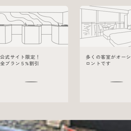
公式サイト限定！
多くの客室がオー
全プラン５%割引
ロントです