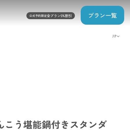
プラン一覧
全プラン5%割引
公式予約限定
JP
EN
CN
TW
KO
あんこう堪能鍋付きスタンダ