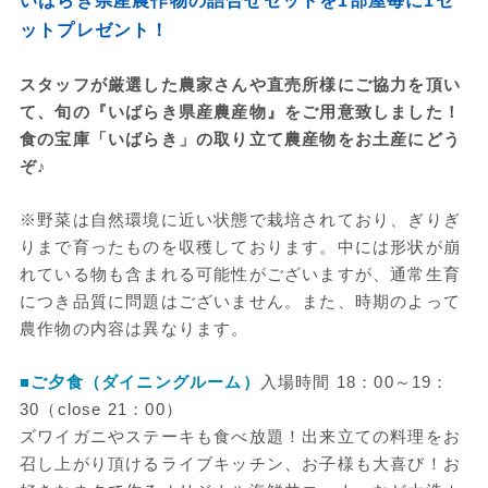
いばらき県産農作物の詰合せセットを1部屋毎に1セ
ットプレゼント！
スタッフが厳選した農家さんや直売所様にご協力を頂い
て、旬の『いばらき県産農産物』をご用意致しました！
食の宝庫「いばらき」の取り立て農産物をお土産にどう
ぞ♪
※野菜は自然環境に近い状態で栽培されており、ぎりぎ
りまで育ったものを収穫しております。中には形状が崩
れている物も含まれる可能性がございますが、通常生育
につき品質に問題はございません。また、時期のよって
農作物の内容は異なります。
■ご夕食（ダイニングルーム）
入場時間 18：00～19：
30（close 21：00）
ズワイガニやステーキも食べ放題！出来立ての料理をお
召し上がり頂けるライブキッチン、お子様も大喜び！お