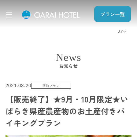
プラン一覧
JP
EN
CN
News
TW
お知らせ
KO
2021.08.20
宿泊プラン
【販売終了】★9月・10月限定★い
ばらき県産農産物のお土産付きバ
イキングプラン