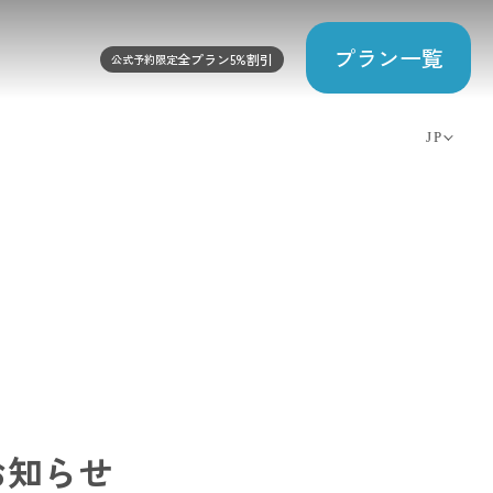
プラン一覧
全プラン5%割引
公式予約限定
JP
EN
CN
TW
KO
お知らせ